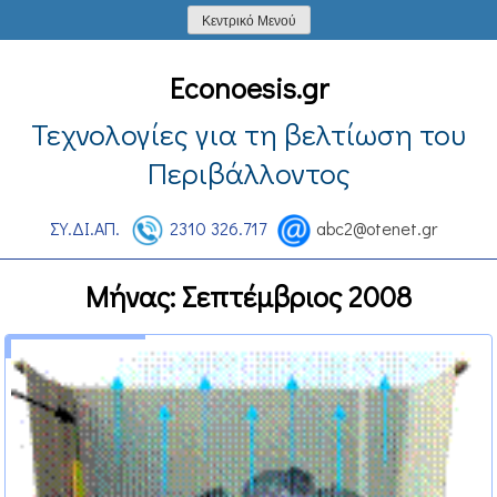
Skip
Κεντρικό Μενού
to
content
Econoesis.gr
Τεχνολογίες για τη βελτίωση του
Περιβάλλοντος
ΣΥ.ΔΙ.ΑΠ.
2310 326.717
abc2@otenet.gr
Μήνας:
Σεπτέμβριος 2008
11 Σεπτεμβρίου 2008