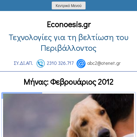
Skip
Κεντρικό Μενού
to
content
Econoesis.gr
Τεχνολογίες για τη βελτίωση του
Περιβάλλοντος
ΣΥ.ΔΙ.ΑΠ.
2310 326.717
abc2@otenet.gr
Μήνας:
Φεβρουάριος 2012
16 Φεβρουαρίου 2012