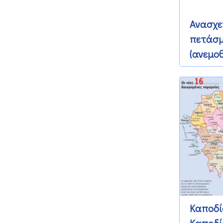
Ανασχε
πετάσ
(ανεμο
18 Οκτωβρίου 
Καποδίσ
Καποδί