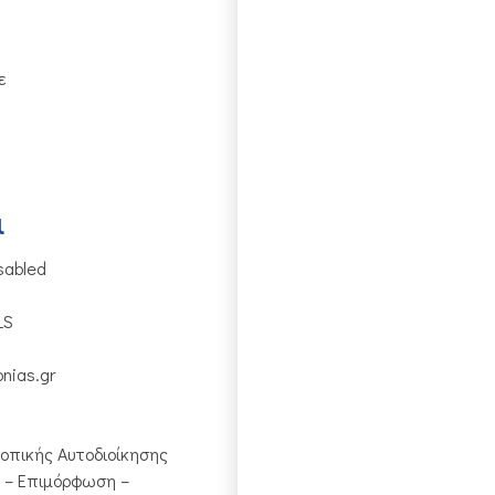
ε
ι
sabled
LS
nias.gr
οπικής Αυτοδιοίκησης
 – Επιμόρφωση –