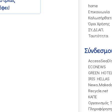
home
φει!
Επικοινωνία
Καλωσήρθατ
Όροι Χρήσης
ΣΥ.ΔΙ.ΑΠ.
Ταυτότητα
Σύνδεσμο
AccessSeaDi
ECONEWS
GREEN HOTE
IRIS HELLAS
News.Makedo
Recycle.net
ΚΑΠΕ
Οργανισμός Τ
Πληροφόρηση