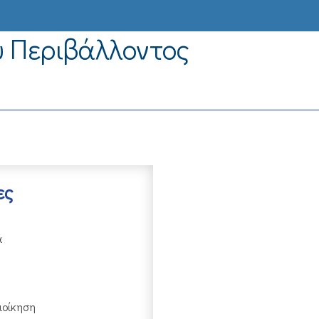
υ Περιβάλλοντος
ες
α
ιοίκηση