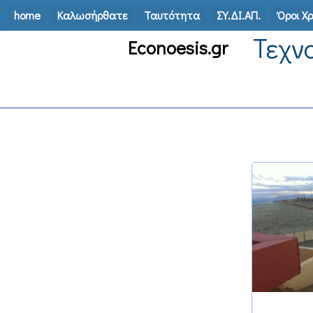
Skip
home
Καλωσήρθατε
Ταυτότητα
ΣΥ.ΔΙ.ΑΠ.
Όροι Χ
to
Τεχν
Econoesis.gr
content
26 Νοεμβρίου 