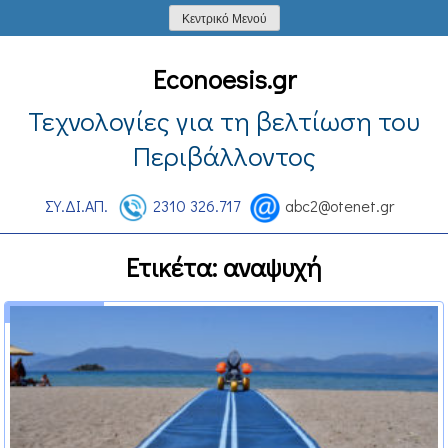
Skip
Κεντρικό Μενού
to
content
Econoesis.gr
Τεχνολογίες για τη βελτίωση του
Περιβάλλοντος
ΣΥ.ΔΙ.ΑΠ.
2310 326.717
abc2@otenet.gr
Ετικέτα:
αναψυχή
1 Μαρτίου 2011