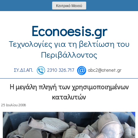
Skip
Κεντρικό Μενού
to
content
Econoesis.gr
Τεχνολογίες για τη βελτίωση του
Περιβάλλοντος
ΣΥ.ΔΙ.ΑΠ.
2310 326.717
abc2@otenet.gr
Η μεγάλη πληγή των χρησιμοποιημένων
καταλυτών
25 Ιουλίου 2008