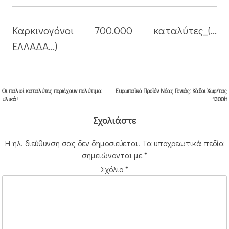
Καρκινογόνοι 700.000 καταλύτες_(…
EΛΛAΔA…)
Πλοήγηση
Οι παλιοί καταλύτες περιέχουν πολύτιμα
Ευρωπαϊκό Προϊόν Νέας Γενιάς: Κάδοι Χωρ/τας
υλικά!
1300lt
άρθρων
Σχολιάστε
Η ηλ. διεύθυνση σας δεν δημοσιεύεται.
Τα υποχρεωτικά πεδία
σημειώνονται με
*
Σχόλιο
*