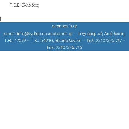
Τ.Ε.Ε. Ελλάδας
|
econoesis.gr
email: info@sydiap.cosmotemail.gr – Ταχυδρομική Διεύθυνση:
Τ.Θ.: 17079 – Τ.Κ.: 54210, Θεσσαλονίκη – Τηλ: 2310/326.717 –
Fax: 2310/326.716