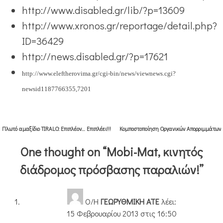
http://www.disabled.gr/lib/?p=13609
http://www.xronos.gr/reportage/detail.php?
ID=36429
http://news.disabled.gr/?p=17621
http://www.eleftherovima.gr/cgi-bin/news/viewnews.cgi?
newsid1187766355,7201
Πλοήγηση
Πλωτό αμαξίδιο TIRALO: Επιπλέον… Επιπλέει!!!
Κομποστοποίηση Οργανικών Απορριμμάτων
άρθρων
One thought on “
Mobi-Mat, κινητός
διάδρομος πρόσβασης παραλιών!
”
Ο/Η
ΓΕΩΡΥΘΜΙΚΗ ΑΤΕ
λέει:
15 Φεβρουαρίου 2013 στις 16:50