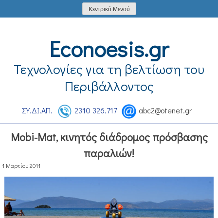
Skip
Κεντρικό Μενού
to
content
Econoesis.gr
Τεχνολογίες για τη βελτίωση του
Περιβάλλοντος
ΣΥ.ΔΙ.ΑΠ.
2310 326.717
abc2@otenet.gr
Mobi-Mat, κινητός διάδρομος πρόσβασης
παραλιών!
1 Μαρτίου 2011